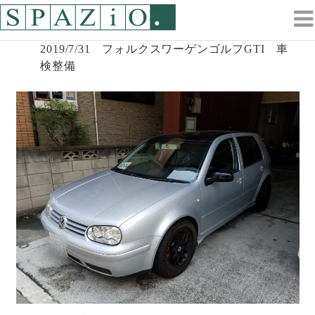
コ
ン
テ
2019/7/31 フォルクスワーゲンゴルフGTI 車
ン
検整備
ツ
へ
ス
キ
ッ
プ