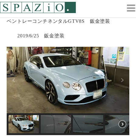
コ
ン
テ
ベントレーコンチネンタルGTV8S 鈑金塗装
ン
ツ
2019/6/25 鈑金塗装
へ
ス
キ
ッ
プ