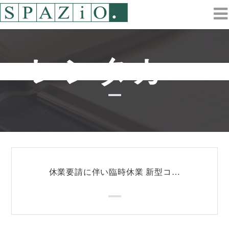
コ
ン
テ
ン
ツ
レンタカー
へ
ス
キ
ッ
プ
休業要請に伴い臨時休業 新型コ…