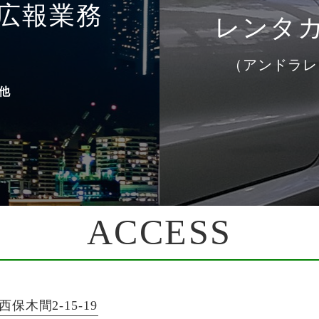
広報業務
レンタ
（アンドラレ
他
ACCESS
西保木間2-15-19