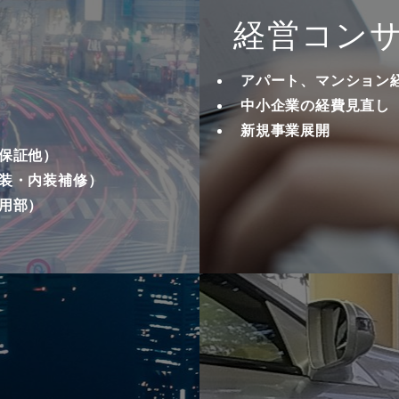
経営コン
アパート、マンション
中小企業の経費見直し
新規事業展開
保証他）
装・内装補修）
用部）